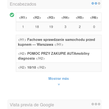
Encabezados
<H1>
<H2>
<H3>
<H4>
<H5>
<H6>
1
18
19
3
2
0
<H1>
Fachowe sprawdzanie samochodu przed
kupnem — Warszawa
</H1>
<H2>
POMOC PRZY ZAKUPIE AUTAmobilny
diagnosta
</H2>
<H2>
10/10
</H2>
Mostrar más
Vista previa de Google