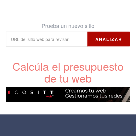
Prueba un nuevo sitio
ANALIZAR
Calcúla el presupuesto
de tu web