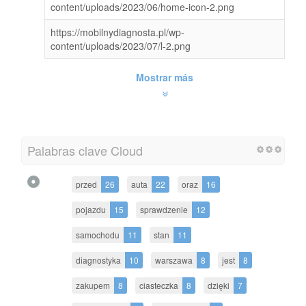
content/uploads/2023/06/home-icon-2.png
https://mobilnydiagnosta.pl/wp-
content/uploads/2023/07/l-2.png
Mostrar más
Palabras clave Cloud
przed
26
auta
22
oraz
16
pojazdu
15
sprawdzenie
12
samochodu
11
stan
11
diagnostyka
10
warszawa
8
jest
8
zakupem
8
ciasteczka
8
dzięki
7