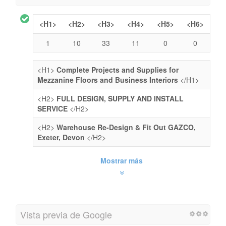
<H1>
<H2>
<H3>
<H4>
<H5>
<H6>
1
10
33
11
0
0
<H1>
Complete Projects and Supplies for
Mezzanine Floors and Business Interiors
</H1>
<H2>
FULL DESIGN, SUPPLY AND INSTALL
SERVICE
</H2>
<H2>
Warehouse Re-Design & Fit Out GAZCO,
Exeter, Devon
</H2>
Mostrar más
Vista previa de Google