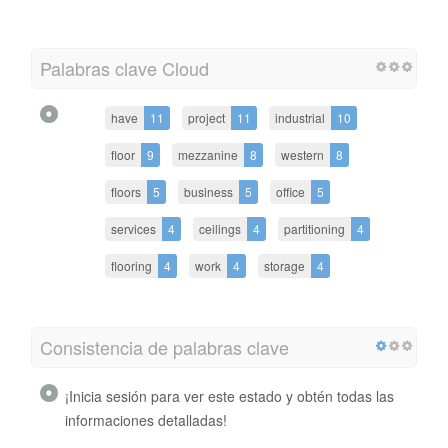
Palabras clave Cloud
have
11
project
11
industrial
10
floor
9
mezzanine
8
western
8
floors
5
business
5
office
5
services
4
ceilings
4
partitioning
4
flooring
4
work
4
storage
4
Consistencia de palabras clave
¡Inicia sesión para ver este estado y obtén todas las
informaciones detalladas!