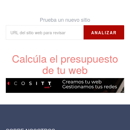
Prueba un nuevo sitio
ANALIZAR
Calcúla el presupuesto
de tu web