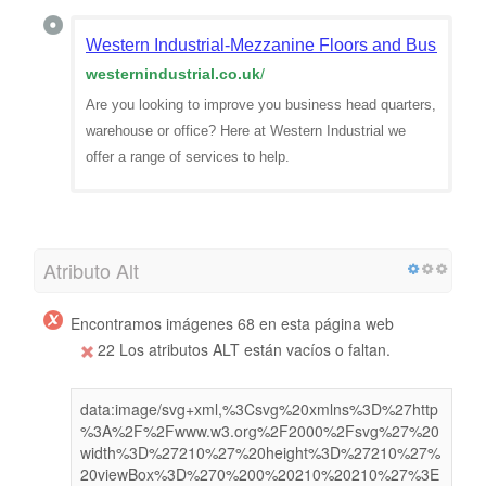
Western Industrial-Mezzanine Floors and Business In
westernindustrial.co.uk
/
Are you looking to improve you business head quarters,
warehouse or office? Here at Western Industrial we
offer a range of services to help.
Atributo Alt
Encontramos imágenes 68 en esta página web
22 Los atributos ALT están vacíos o faltan.
data:image/svg+xml,%3Csvg%20xmlns%3D%27http
%3A%2F%2Fwww.w3.org%2F2000%2Fsvg%27%20
width%3D%27210%27%20height%3D%27210%27%
20viewBox%3D%270%200%20210%20210%27%3E